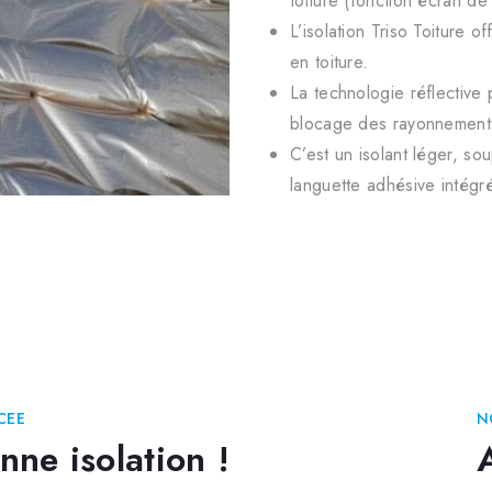
toiture (fonction écran de
L’isolation Triso Toiture
en toiture.
La technologie réflective
blocage des rayonnements
C’est un isolant léger, sou
languette adhésive intégr
CEE
N
ne isolation !