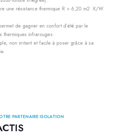
 sous-toiture intégrée).
 offre une résistance thermique R > 6,20 m2 .K/W
 permet de gagner en confort d’été par le
 thermiques infrarouges.
ple, non irritant et facile à poser grâce à sa
ée.
OTRE PARTENAIRE ISOLATION
ACTIS