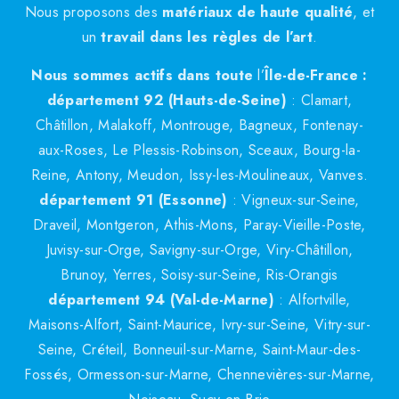
Nous proposons des
matériaux de haute qualité
, et
un
travail dans les règles de l’art
.
Nous sommes actifs dans toute
l’
Île-de-France :
département 92 (Hauts-de-Seine)
: Clamart,
Châtillon, Malakoff, Montrouge, Bagneux, Fontenay-
aux-Roses, Le Plessis-Robinson, Sceaux, Bourg-la-
Reine, Antony, Meudon, Issy-les-Moulineaux, Vanves.
département 91 (Essonne)
: Vigneux-sur-Seine,
Draveil, Montgeron, Athis-Mons, Paray-Vieille-Poste,
Juvisy-sur-Orge, Savigny-sur-Orge, Viry-Châtillon,
Brunoy, Yerres, Soisy-sur-Seine, Ris-Orangis
département 94 (Val-de-Marne)
: Alfortville,
Maisons-Alfort, Saint-Maurice, Ivry-sur-Seine, Vitry-sur-
Seine, Créteil, Bonneuil-sur-Marne, Saint-Maur-des-
Fossés, Ormesson-sur-Marne, Chennevières-sur-Marne,